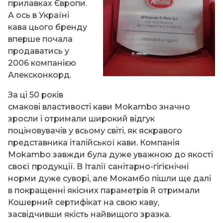
прилавках Європи.
А ось в Україні
кава цього бренду
вперше почала
продаватись у
2006 компанією
Алексконкорд.
За ці 50 років
смакові властивості кави Mokambo значно
зросли і отримали широкий відгук
поціновувачів у всьому світі, як яскравого
представника італійської кави. Компанія
Mokambo завжди була дуже уважною до якості
своєї продукції. В Італії санітарно-гігієнічні
норми дуже суворі, але Мокамбо пішли ще далі
в покращенні якісних параметрів й отримали
Кошерний сертифікат на свою каву,
засвідчивши якість найвищого зразка.