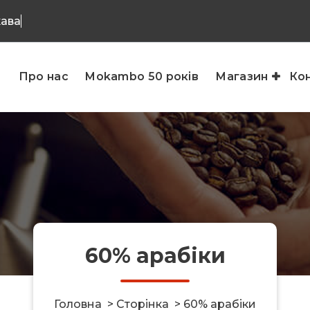
кава
Про нас
Mokambo 50 років
Магазин
Ко
60% арабіки
Головна
>
Сторінка
>
60% арабіки