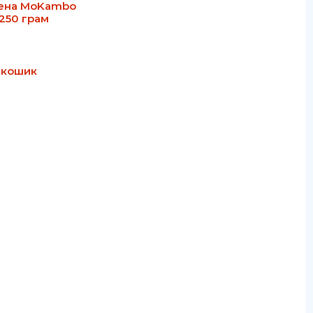
лена MoKambo
 250 грам
 кошик