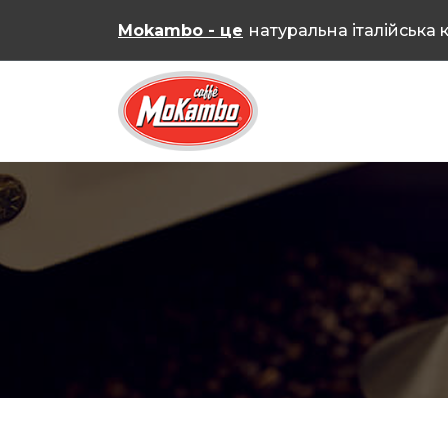
Skip
Mokambo - це
натуральна італійська 
to
content