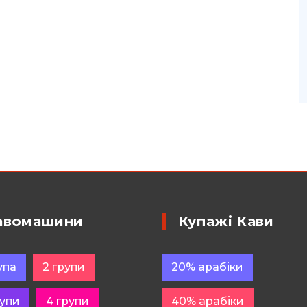
авомашини
Купажі Кави
упа
2 групи
20% арабіки
рупи
4 групи
40% арабіки