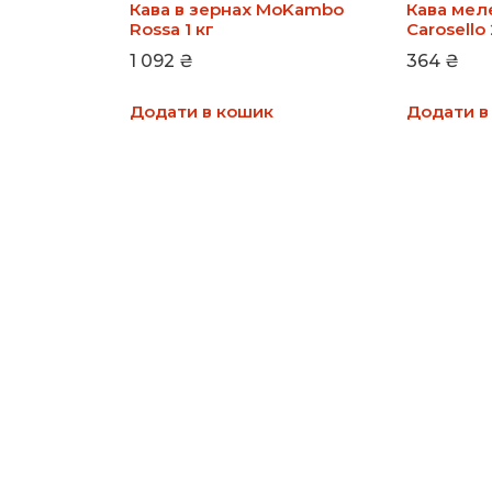
Кава в зернах MoKambo
Кава ме
Rossa 1 кг
Carosello
1 092
₴
364
₴
Додати в кошик
Додати в