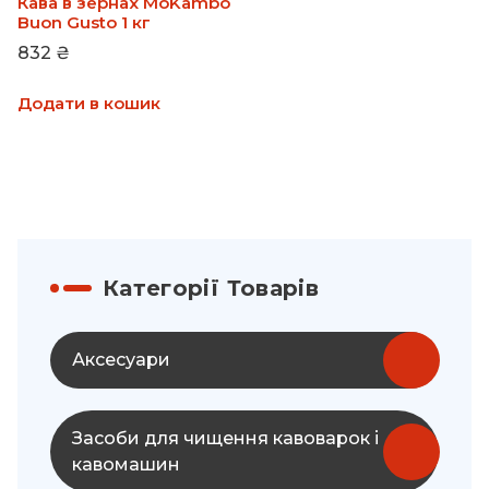
Кава в зернах MoKambo
Buon Gusto 1 кг
832
₴
Додати в кошик
Категорії Товарів
Аксесуари
Засоби для чищення кавоварок і
кавомашин