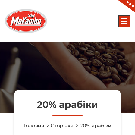
Skip
to
content
20% арабіки
Головна
>
Сторінка
>
20% арабіки